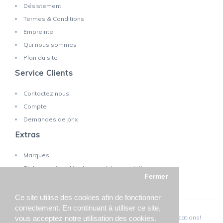
Désistement
Termes & Conditions
Empreinte
Qui nous sommes
Plan du site
Service Clients
Contactez nous
Compte
Demandes de prix
Extras
Marques
S'abonner / se désabonner à la newsletter
Fermer
Ce site utilise des cookies afin de fonctionner
correctement. En continuant à utiliser ce site,
TECHNOLAB SA © 2025 - Sous réserve de toutes modifications!
vous acceptez notre utilisation des cookies.