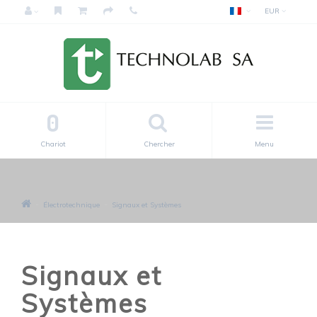
EUR
0
Chariot
Chercher
Menu
Électrotechnique
Signaux et Systèmes
Signaux et
Systèmes