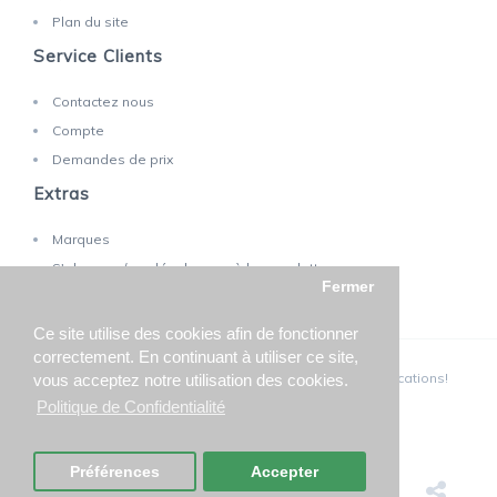
Plan du site
Service Clients
Contactez nous
Compte
Demandes de prix
Extras
Marques
S'abonner / se désabonner à la newsletter
Fermer
Ce site utilise des cookies afin de fonctionner
correctement. En continuant à utiliser ce site,
TECHNOLAB SA © 2025 - Sous réserve de toutes modifications!
vous acceptez notre utilisation des cookies.
Politique de Confidentialité
Préférences
Accepter