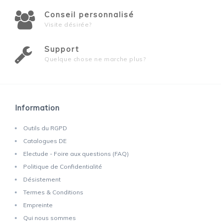
Conseil personnalisé
Visite désirée?
Support
Quelque chose ne marche plus?
Information
Outils du RGPD
Catalogues DE
Electude - Foire aux questions (FAQ)
Politique de Confidentialité
Désistement
Termes & Conditions
Empreinte
Qui nous sommes