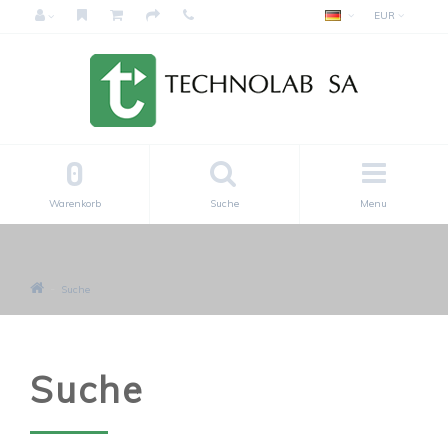
EUR
0
Warenkorb
Suche
Menu
Suche
Suche