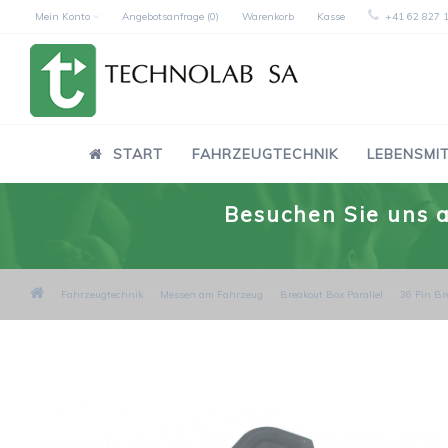
Mein Konto
Angebotsanfrage (0)
Warenkorb
Kasse
+41 62 827 
START
FAHRZEUGTECHNIK
LEBENSMI
Besuchen Sie uns a
Fahrzeugtechnik
Messen am Fahrzeug
Breakout Box Parallel
36 Pin Br