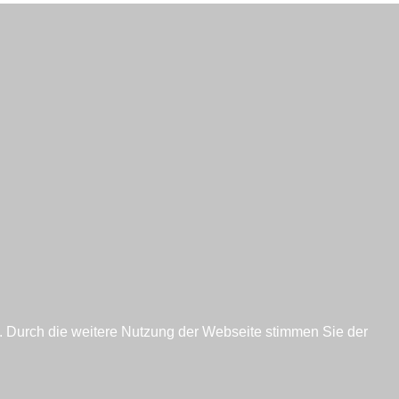
worten erhalten
Persönliche Ber
n Sie Fragen?
Besuch erwünscht?
Kundendienst
Kontakt
Konto
Angebotsanfrage
n. Durch die weitere Nutzung der Webseite stimmen Sie der