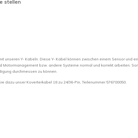
e stellen
it unseren Y- Kabeln. Diese Y- Kabel können zwischen einem Sensor und e
 und Motormanagement bzw. andere Systeme normal und korrekt arbeiten. Som
ädigung durchmessen zu können.
ie dazu unser Koverterkabel 18 zu 24/36-Pin, Teilenummer 576700050.