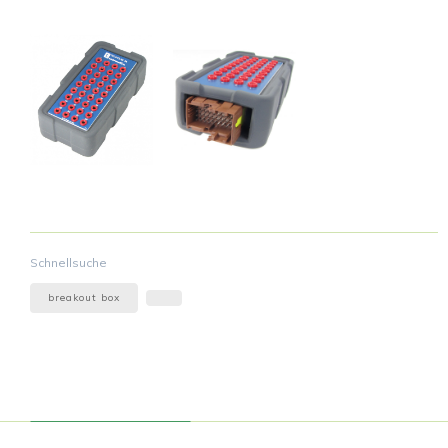
Schnellsuche
breakout box