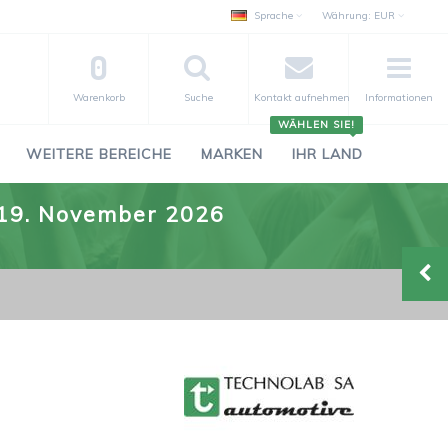
Sprache
Währung:
EUR
0
Warenkorb
Suche
Kontakt aufnehmen
Informationen
WÄHLEN SIE!
WEITERE BEREICHE
MARKEN
IHR LAND
.-19. November 2026